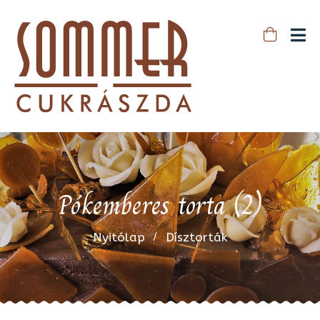
Pókemberes torta (2)
Nyitólap
Dísztorták