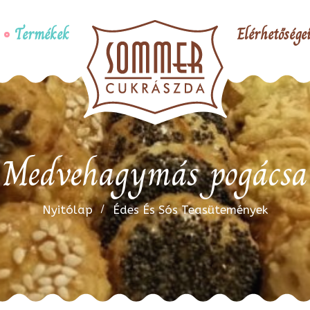
Termékek
Elérhetősége
Medvehagymás pogácsa
Nyitólap
Édes És Sós Teasütemények