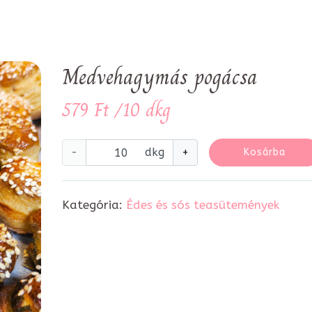
Medvehagymás pogácsa
579 Ft /10 dkg
-
dkg
+
Kosárba
Kategória:
Édes és sós teasütemények