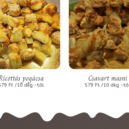
Ricottás pogácsa
Csavart masni
579 Ft /10 dkg -tól
579 Ft /10 dkg -tó