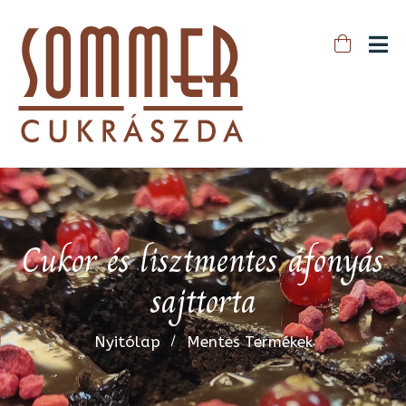
Cukor és lisztmentes áfonyás
sajttorta
Nyitólap
Mentes Termékek